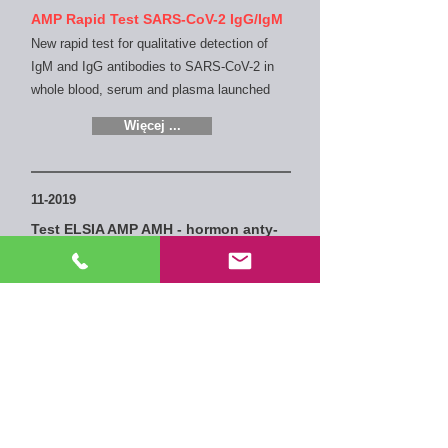
AMP Rapid Test SARS-CoV-2 IgG/IgM
New rapid test for qualitative detection of
IgM and IgG antibodies to SARS-CoV-2 in
whole blood, serum and plasma
launched
Więcej ...
11-2019
Test ELSIA AMP AMH - hormon anty-
Müllerowski
Uruchomiono nowy test ELISA do
ilościowego wykrywania hormonu anty-
Müllerowskiego w surowicy
Więcej ...
08-2019