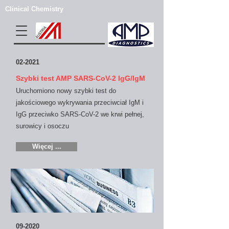
Clinical Chemistry
02-2021
Szybki test AMP SARS-CoV-2 IgG/IgM
Uruchomiono nowy szybki test do
jakościowego wykrywania przeciwciał IgM i
IgG przeciwko SARS-CoV-2 we krwi pełnej,
surowicy i osoczu
Więcej ...
09-2020