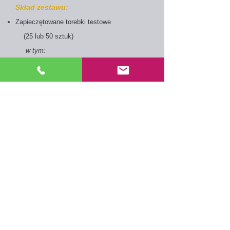
Skład zestawu:
Zapieczętowane torebki testowe
(25 lub 50 sztuk)
w tym:
kaseta testowa
pipeta jednorazowa
środek pochłaniający wilgoć
(tylko do celów przechowywania)
Bufor (1 butelka na 25 testów)
Pobierz broszurę produktu
(kliknij
symbol PDF)