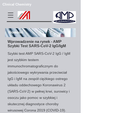
Clinical Chemistry
Nowość
Wprowadzenie na rynek - AMP
Szybki Test SARS-CoV-2 IgG/IgM
Szybki test AMP SARS-CoV-2 IgG / IgM
jest szybkim testem
immunochromatograficznym do
jakościowego wykrywania przeciwciał
IgG i IgM na zespół ciężkiego ostrego
układu oddechowego Koronawirus 2
(SARS-CoV-2) w pełnej krwi, surowicy i
osoczu jako pomoc w szybkiej i
skutecznej diagnostyce choroby
wirusowej Corona 2019 (COVID-19).