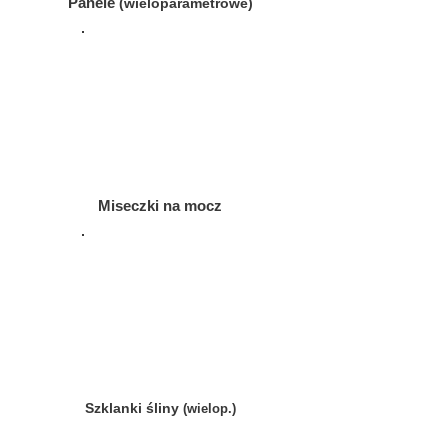
Panele
(wieloparametrowe)
Miseczki na mocz
Szklanki śliny
(wielop.)