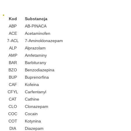
Wykrywalne substancje
Kod
Substancja
ABP
AB-PINACA
ACE
Acetaminofen
7-ACL
7-Aminoklonazepam
ALP
Alprazolam
AMP
Amfetaminy
BAR
Barbiturany
BZO
Benzodiazepina
BUP
Buprenorfina
CAF
Kofeina
CFYL
Carfentanyl
CAT
Cathine
CLO
Clonazepam
COC
Cocain
COT
Kotynina
DIA
Diazepam