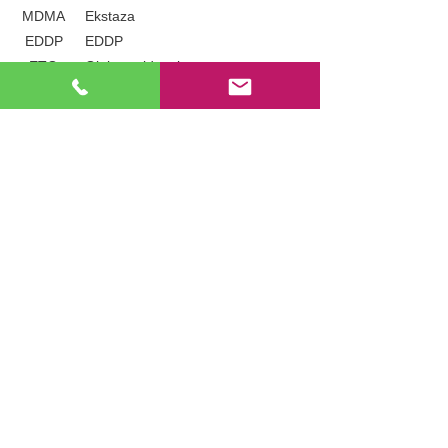
MDMA
Ekstaza
EDDP
EDDP
ETG
Glukuronid etylu
FYL
Fentanyl
GHB
Kwas hydroksymaślan. gamma
KET
Ketamina
LSD
Dietyloamid kwasu lizergowego
MEP
Mefedron
Kod
Substancja
MET
Metamfetamina
MTD
Metadon
MQL
Metakwalon
MCAT
Metakatynon
MDPV
Metylenodioksypyrovaleron
MPD
Metylofenidat
6-MAM
6-monoacetylomorfina
MOP
Morfina